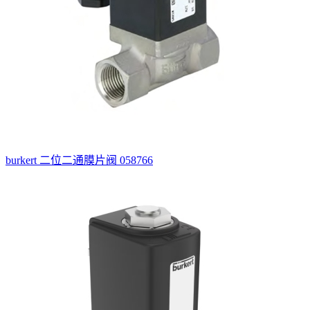
burkert 二位二通膜片阀 058766